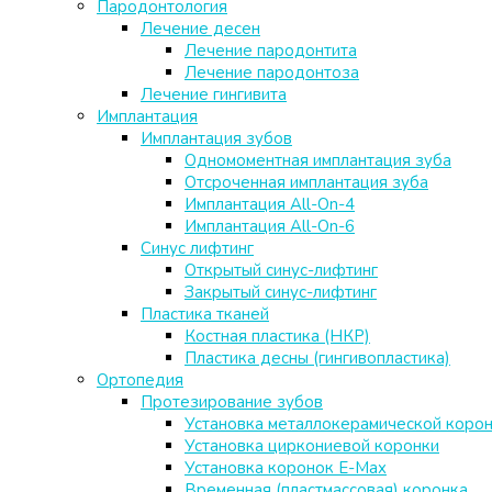
Пародонтология
Лечение десен
Лечение пародонтита
Лечение пародонтоза
Лечение гингивита
Имплантация
Имплантация зубов
Одномоментная имплантация зуба
Отсроченная имплантация зуба
Имплантация All-On-4
Имплантация All-On-6
Синус лифтинг
Открытый синус-лифтинг
Закрытый синус-лифтинг
Пластика тканей
Костная пластика (НКР)
Пластика десны (гингивопластика)
Ортопедия
Протезирование зубов
Установка металлокерамической коро
Установка циркониевой коронки
Установка коронок E-Max
Временная (пластмассовая) коронка