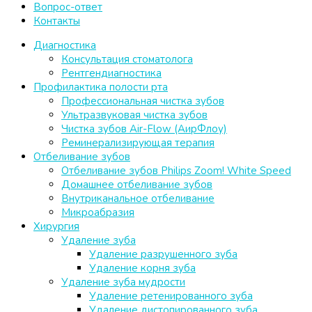
Вопрос-ответ
Контакты
Диагностика
Консультация стоматолога
Рентгендиагностика
Профилактика полости рта
Профессиональная чистка зубов
Ультразвуковая чистка зубов
Чистка зубов Air-Flow (АирФлоу)
Реминерализирующая терапия
Отбеливание зубов
Отбеливание зубов Philips Zoom! White Speed
Домашнее отбеливание зубов
Внутриканальное отбеливание
Микроабразия
Хирургия
Удаление зуба
Удаление разрушенного зуба
Удаление корня зуба
Удаление зуба мудрости
Удаление ретенированного зуба
Удаление дистопированного зуба