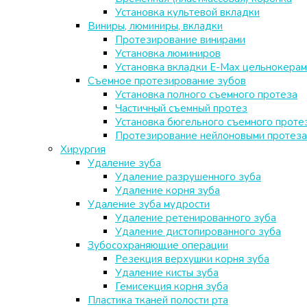
Установка культевой вкладки
Виниры, люминиры, вкладки
Протезирование винирами
Установка люминиров
Установка вкладки E-Max цельнокера
Съемное протезирование зубов
Установка полного съемного протеза
Частичный съемный протез
Установка бюгельного съемного проте
Протезирование нейлоновыми протез
Хирургия
Удаление зуба
Удаление разрушенного зуба
Удаление корня зуба
Удаление зуба мудрости
Удаление ретенированного зуба
Удаление дистопированного зуба
Зубосохраняющие операции
Резекция верхушки корня зуба
Удаление кисты зуба
Гемисекция корня зуба
Пластика тканей полости рта