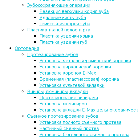
Зубосохраняющие операции
Резекция верхушки корня зуба
Удаление кисты зуба
Гемисекция корня зуба
Пластика тканей полости рта
Пластика уздечки языка
Пластика уздечки губ
Ортопедия
Протезирование зубов
Установка металлокерамической коронки
Установка циркониевой коронки
Установка коронок E-Max
Временная (пластмассовая) коронка
Установка культевой вкладки
Виниры, люминиры, вкладки
Протезирование винирами
Установка люминиров
Установка вкладки E-Max цельнокерамичес
Съемное протезирование зубов
Установка полного съемного протеза
Частичный съемный протез
Установка бюгельного съемного протеза