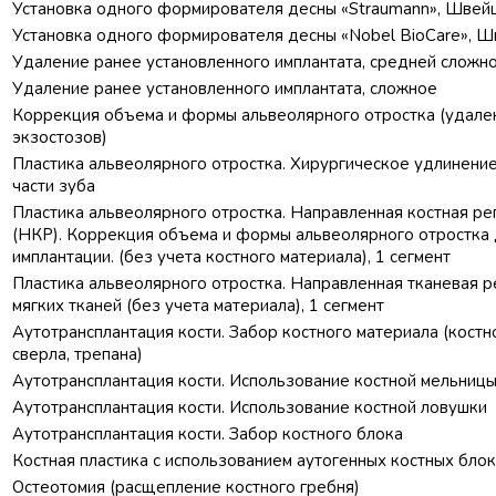
Установка одного формирователя десны «Straumann», Швей
Установка одного формирователя десны «Nobel BioCare», 
Удаление ранее установленного имплантата, средней сложн
Удаление ранее установленного имплантата, сложное
Коррекция объема и формы альвеолярного отростка (удале
экзостозов)
Пластика альвеолярного отростка. Хирургическое удлинени
части зуба
Пластика альвеолярного отростка. Направленная костная р
(НКР). Коррекция объема и формы альвеолярного отростка
имплантации. (без учета костного материала), 1 сегмент
Пластика альвеолярного отростка. Направленная тканевая 
мягких тканей (без учета материала), 1 сегмент
Аутотрансплантация кости. Забор костного материала (костн
сверла, трепана)
Аутотрансплантация кости. Использование костной мельниц
Аутотрансплантация кости. Использование костной ловушки
Аутотрансплантация кости. Забор костного блока
Костная пластика с использованием аутогенных костных бло
Остеотомия (расщепление костного гребня)