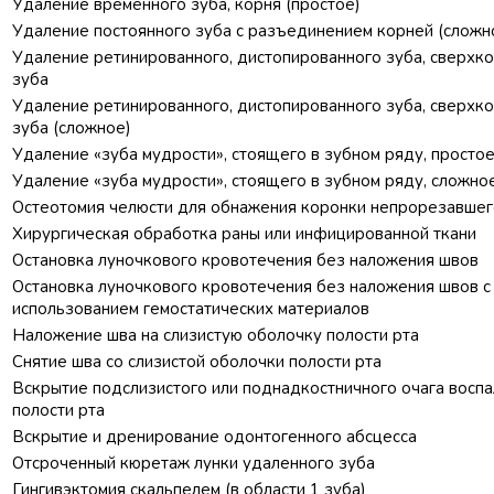
Удаление временного зуба, корня (простое)
Удаление постоянного зуба с разъединением корней (сложн
Удаление ретинированного, дистопированного зуба, сверхк
зуба
Удаление ретинированного, дистопированного зуба, сверхк
зуба (сложное)
Удаление «зуба мудрости», стоящего в зубном ряду, просто
Удаление «зуба мудрости», стоящего в зубном ряду, сложно
Остеотомия челюсти для обнажения коронки непрорезавшег
Хирургическая обработка раны или инфицированной ткани
Остановка луночкового кровотечения без наложения швов
Остановка луночкового кровотечения без наложения швов с
использованием гемостатических материалов
Наложение шва на слизистую оболочку полости рта
Снятие шва со слизистой оболочки полости рта
Вскрытие подслизистого или поднадкостничного очага воспа
полости рта
Вскрытие и дренирование одонтогенного абсцесса
Отсроченный кюретаж лунки удаленного зуба
Гингивэктомия скальпелем (в области 1 зуба)