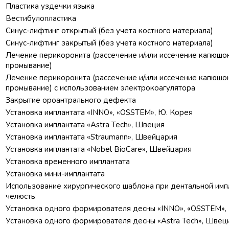
Пластика уздечки языка
Вестибулопластика
Синус-лифтинг открытый (без учета костного материала)
Синус-лифтинг закрытый (без учета костного материала)
Лечение перикоронита (рассечение и/или иссечение капюшон
промывание)
Лечение перикоронита (рассечение и/или иссечение капюшон
промывание) с использованием электрокоагулятора
Закрытие ороантрального дефекта
Установка имплантата «INNO», «OSSTEM», Ю. Корея
Установка имплантата «Astra Tech», Швеция
Установка имплантата «Straumann», Швейцария
Установка имплантата «Nobel BioCare», Швейцария
Установка временного имплантата
Установка мини-имплантата
Использование хирургического шаблона при дентальной импл
челюсть
Установка одного формирователя десны «INNO», «OSSTEM»,
Установка одного формирователя десны «Astra Tech», Швец