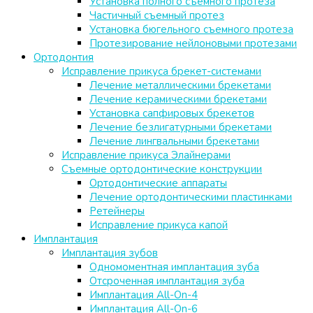
Установка полного съемного протеза
Частичный съемный протез
Установка бюгельного съемного протеза
Протезирование нейлоновыми протезами
Ортодонтия
Исправление прикуса брекет-системами
Лечение металлическими брекетами
Лечение керамическими брекетами
Установка сапфировых брекетов
Лечение безлигатурными брекетами
Лечение лингвальными брекетами
Исправление прикуса Элайнерами
Съемные ортодонтические конструкции
Ортодонтические аппараты
Лечение ортодонтическими пластинками
Ретейнеры
Исправление прикуса капой
Имплантация
Имплантация зубов
Одномоментная имплантация зуба
Отсроченная имплантация зуба
Имплантация All-On-4
Имплантация All-On-6