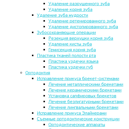
Удаление разрушенного зуба
Удаление корня зуба
Удаление зуба мудрости
Удаление ретенированного зуба
Удаление дистопированного зуба
Зубосохраняющие операции
Резекция верхушки корня зуба
Удаление кисты зуба
Гемисекция корня зуба
Пластика тканей полости рта
Пластика уздечки языка
Пластика уздечки губ
Ортодонтия
Исправление прикуса брекет-системами
Лечение металлическими брекетами
Лечение керамическими брекетами
Установка сапфировых брекетов
Лечение безлигатурными брекетами
Лечение лингвальными брекетами
Исправление прикуса Элайнерами
Съемные ортодонтические конструкции
Ортодонтические аппараты