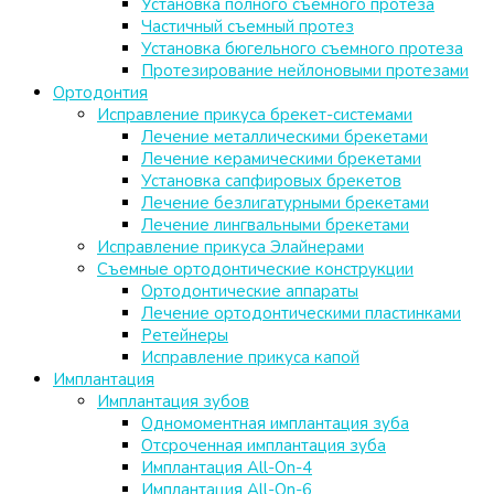
Установка полного съемного протеза
Частичный съемный протез
Установка бюгельного съемного протеза
Протезирование нейлоновыми протезами
Ортодонтия
Исправление прикуса брекет-системами
Лечение металлическими брекетами
Лечение керамическими брекетами
Установка сапфировых брекетов
Лечение безлигатурными брекетами
Лечение лингвальными брекетами
Исправление прикуса Элайнерами
Съемные ортодонтические конструкции
Ортодонтические аппараты
Лечение ортодонтическими пластинками
Ретейнеры
Исправление прикуса капой
Имплантация
Имплантация зубов
Одномоментная имплантация зуба
Отсроченная имплантация зуба
Имплантация All-On-4
Имплантация All-On-6