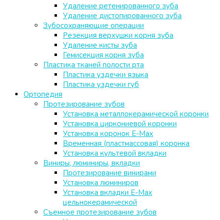
Удаление ретенированного зуба
Удаление дистопированного зуба
Зубосохраняющие операции
Резекция верхушки корня зуба
Удаление кисты зуба
Гемисекция корня зуба
Пластика тканей полости рта
Пластика уздечки языка
Пластика уздечки губ
Ортопедия
Протезирование зубов
Установка металлокерамической коронки
Установка циркониевой коронки
Установка коронок E-Max
Временная (пластмассовая) коронка
Установка культевой вкладки
Виниры, люминиры, вкладки
Протезирование винирами
Установка люминиров
Установка вкладки E-Max
цельнокерамической
Съемное протезирование зубов