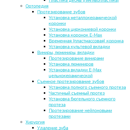
Пластика десны (гингивопластика)
Ортопедия
Протезирование зубов
Установка металлокерамической
коронки
Установка циркониевой коронки
Установка коронок E-Max
Временная (пластмассовая) коронка
Установка культевой вкладки
Виниры, люминиры, вкладки
Протезирование винирами
Установка люминиров
Установка вкладки E-Max
цельнокерамической
Съемное протезирование зубов
Установка полного съемного протеза
Частичный съемный протез
Установка бюгельного съемного
протеза
Протезирование нейлоновыми
протезами
Хирургия
Удаление зуба