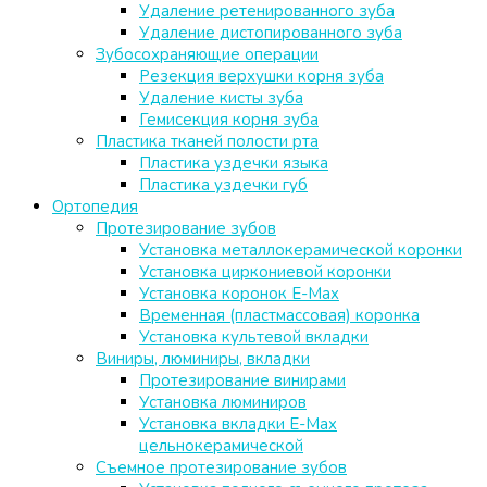
Удаление ретенированного зуба
Удаление дистопированного зуба
Зубосохраняющие операции
Резекция верхушки корня зуба
Удаление кисты зуба
Гемисекция корня зуба
Пластика тканей полости рта
Пластика уздечки языка
Пластика уздечки губ
Ортопедия
Протезирование зубов
Установка металлокерамической коронки
Установка циркониевой коронки
Установка коронок E-Max
Временная (пластмассовая) коронка
Установка культевой вкладки
Виниры, люминиры, вкладки
Протезирование винирами
Установка люминиров
Установка вкладки E-Max
цельнокерамической
Съемное протезирование зубов